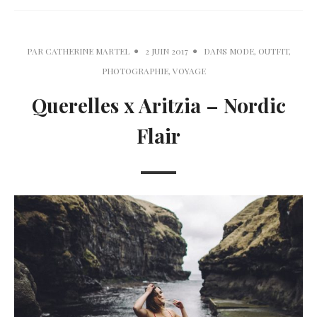
PAR
CATHERINE MARTEL
2 JUIN 2017
DANS
MODE
,
OUTFIT
,
PHOTOGRAPHIE
,
VOYAGE
Querelles x Aritzia – Nordic
Flair