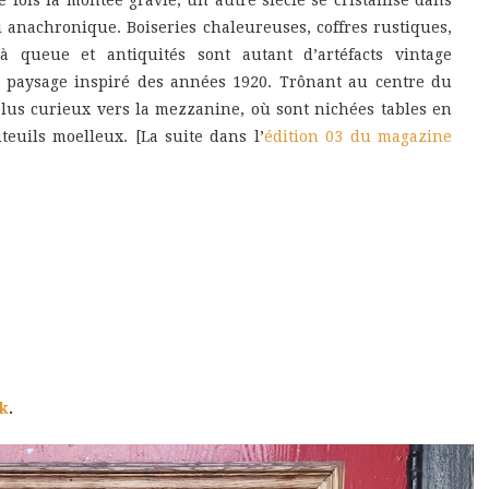
 fois la montée gravie, un autre siècle se cristallise dans
i anachronique. Boiseries chaleureuses, coffres rustiques,
 à queue et antiquités sont autant d’artéfacts vintage
 paysage inspiré des années 1920. Trônant au centre du
 plus curieux vers la mezzanine, où sont nichées tables en
euils moelleux. [La suite dans l’
édition 03 du magazine
k
.