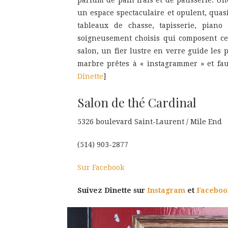
parfum de pain frais et de pâtisserie. Une
un espace spectaculaire et opulent, quas
tableaux de chasse, tapisserie, piano
soigneusement choisis qui composent ce
salon, un fier lustre en verre guide les
marbre prêtes à « instagrammer » et faut
Dînette
]
Salon de thé Cardinal
5326 boulevard Saint-Laurent / Mile End
(514) 903-2877
Sur Facebook
Suivez Dînette sur
Instagram
et
Faceboo