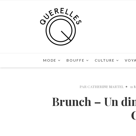
MODE
BOUFFE
CULTURE
VOY
PAR
CATHERINE MARTEL
11 
Brunch – Un di