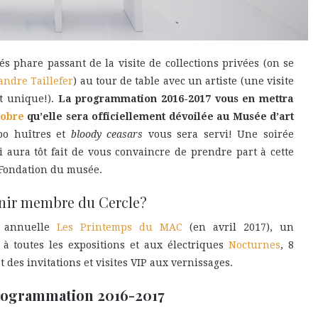
és phare passant de la visite de collections privées (on se
andre Taillefer
) au tour de table avec un artiste (une visite
t unique!).
La programmation 2016-2017 vous en mettra
tobre
qu’elle sera officiellement dévoilée au Musée d’art
bo huîtres et
bloody ceasars
vous sera servi! Une soirée
i aura tôt fait de vous convaincre de prendre part à cette
Fondation du musée.
enir membre du Cercle?
e annuelle
Les Printemps du MAC
(en avril 2017), un
 toutes les expositions et aux électriques
Nocturnes
, 8
t des invitations et visites VIP aux vernissages.
programmation 2016-2017