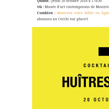
Quand :
Jeudi 20 octobre 2016
à 17h30
Où :
Musée d’art contemporain de Montréa
Combien
:
Réservez votre billet en lign
abonnez au Cercle sur place!)