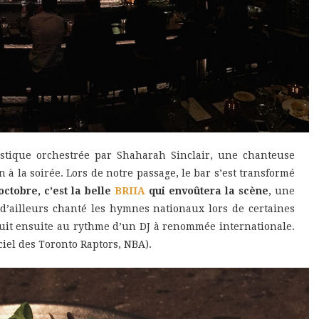
tique orchestrée par Shaharah Sinclair, une chanteuse
n à la soirée. Lors de notre passage, le bar s’est transformé
ctobre, c’est la belle
BRIIA
qui envoûtera la scène
, une
 d’ailleurs chanté les hymnes nationaux lors de certaines
suit ensuite au rythme d’un DJ à renommée internationale.
iciel des Toronto Raptors, NBA).