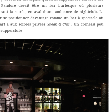
 Pandore devait être un bar burlesque où plusieurs
rant la soirée, en aval d’une ambiance de nightclub. Le
 se positionner davantage comme un bar à spectacle où
art à aux soirées privées
Sneak & Chic
. Un créneau peu
s supperclubs.