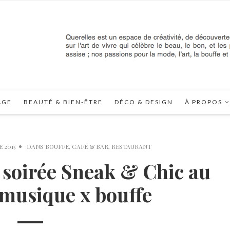
AGE
BEAUTÉ & BIEN-ÊTRE
DÉCO & DESIGN
À PROPOS
 2015
DANS
BOUFFE
,
CAFÉ & BAR
,
RESTAURANT
 soirée Sneak & Chic au
 musique x bouffe