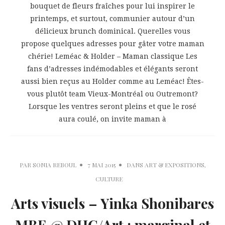
bouquet de fleurs fraîches pour lui inspirer le
printemps, et surtout, communier autour d’un
délicieux brunch dominical. Querelles vous
propose quelques adresses pour gâter votre maman
chérie! Leméac & Holder – Maman classique Les
fans d’adresses indémodables et élégants seront
aussi bien reçus au Holder comme au Leméac! Êtes-
vous plutôt team Vieux-Montréal ou Outremont?
Lorsque les ventres seront pleins et que le rosé
aura coulé, on invite maman à
PAR
SONIA REBOUL
7 MAI 2015
DANS
ART & EXPOSITIONS
,
CULTURE
Arts visuels – Yinka Shonibares
MBE @ DHC/Art : marginal et