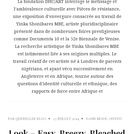
La fondation DHC/ART interroge le métissage et
l’ambivalence culturelle avec Pièces de résistance,
une exposition d’envergure consacrée au travail de
Yinka Shonibares MBE, artiste pluridisciplinaire
présenté dans de nombreuses foires prestigieuses
comme Documenta 10 et la 52e Biennale de Venise.
La recherche artistique de Yinka Shonibares MBE
est intimement liée à ses origines multiples. Le
travail créatif de cet artiste né à Londres de parents
nigérians, et ayant vécu successivement en
Angleterre et en Afrique, tourne autour des
questions d’identité culturelle et ethnique, des
rapports de force entre Afrique et
PAR
QUERELLES BLOG
23 JUILLET 2014
DANS
MODE
,
OUTFIT
Look – Easy, Breezy, Bleached