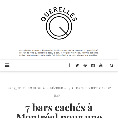
PAR
QUERELLES BLOG
11 FÉVRIER 2017
DANS
BOUFFE
,
CAFÉ &
BAR
7 bars cachés à
Montréal pour une