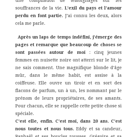
une compilation de témoignages sur les
souffrances de la vie.
L’exil du pays et l’amour
perdu en font partie.
J’ai connu les deux, alors
cela me parle.
Après un laps de temps indéfini, j’émerge des
pages et remarque que beaucoup de choses se
sont passées autour de moi
: cinq jeunes
femmes en nuisette noire ont atterri sur le lit, je
ne sais comment. Une magnifique blonde d’âge
mûr, dans le même habit, est assise à la
coiffeuse. Elle ouvre un tiroir et en sort des
flacons de parfum, un à un, les nommant par le
prénom de leurs propriétaires, de ses amants.
Pour chacun, elle se rappelle cette petite chose si
spéciale.
C’est elle, enfin. C’est moi, dans 20 ans. C’est
nous toutes et nous tous.
Eddy et sa candeur,
Raphaël et ses boucles rousses, Grégoire et sa