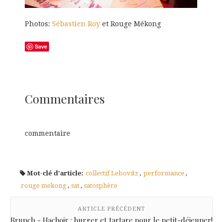
Photos:
Sébastien Roy
et Rouge Mékong
Save
Commentaires
commentaire
Mot-clé d’article:
collectif Lebovitz
,
performance
,
rouge mekong
,
sat
,
satosphère
ARTICLE PRÉCÉDENT
Brunch - Hachoir : burger et tartare pour le petit-déjeuner!