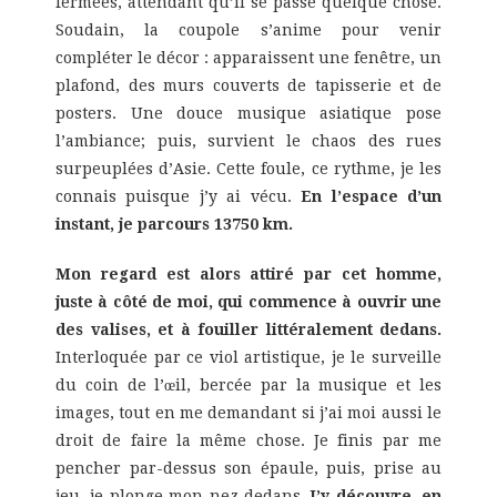
fermées, attendant qu’il se passe quelque chose.
Soudain, la coupole s’anime pour venir
compléter le décor : apparaissent une fenêtre, un
plafond, des murs couverts de tapisserie et de
posters. Une douce musique asiatique pose
l’ambiance; puis, survient le chaos des rues
surpeuplées d’Asie. Cette foule, ce rythme, je les
connais puisque j’y ai vécu.
En l’espace d’un
instant, je parcours 13750 km.
Mon regard est alors attiré par cet homme,
juste à côté de moi, qui commence à ouvrir une
des valises, et à fouiller littéralement dedans.
Interloquée par ce viol artistique, je le surveille
du coin de l’œil, bercée par la musique et les
images, tout en me demandant si j’ai moi aussi le
droit de faire la même chose. Je finis par me
pencher par-dessus son épaule, puis, prise au
jeu, je plonge mon nez dedans.
J’y découvre, en