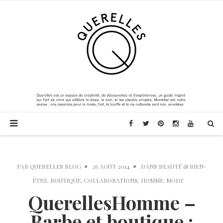
PAR
QUERELLES BLOG
26 AOÛT 2014
DANS
BEAUTÉ & BIEN-
ÊTRE
,
BOUTIQUE
,
COLLABORATIONS
,
HOMME
,
MODE
QuerellesHomme –
Barbe et boutique :