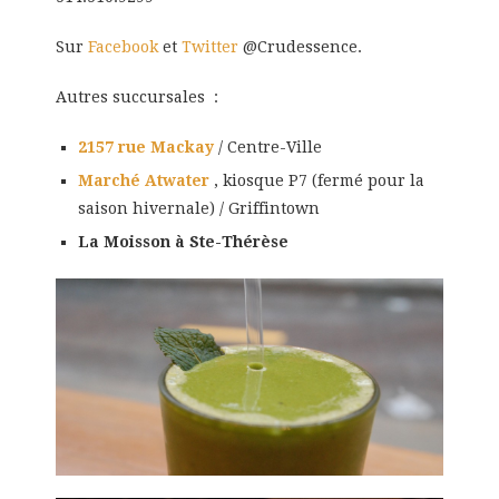
Sur
Facebook
et
Twitter
@Crudessence.
Autres succursales :
2157 rue Mackay
/ Centre-Ville
Marché Atwater
, kiosque P7 (fermé pour la
saison hivernale) / Griffintown
La Moisson à Ste-Thérèse