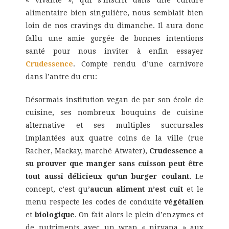
« vivante », qui s’inscrit dans une culture
alimentaire bien singulière, nous semblait bien
loin de nos cravings du dimanche. Il aura donc
fallu une amie gorgée de bonnes intentions
santé pour nous inviter à enfin essayer
Crudessence
. Compte rendu d’une carnivore
dans l’antre du cru:
Désormais institution vegan de par son école de
cuisine, ses nombreux bouquins de cuisine
alternative et ses multiples succursales
implantées aux quatre coins de la ville (rue
Racher, Mackay, marché Atwater),
Crudessence a
su prouver que manger sans cuisson peut être
tout aussi délicieux qu’un burger coulant.
Le
concept, c’est qu’
aucun aliment n’est cuit
et le
menu respecte les codes de conduite
végétalien
et
biologique
. On fait alors le plein d’enzymes et
de nutriments avec un wrap « nirvana » aux