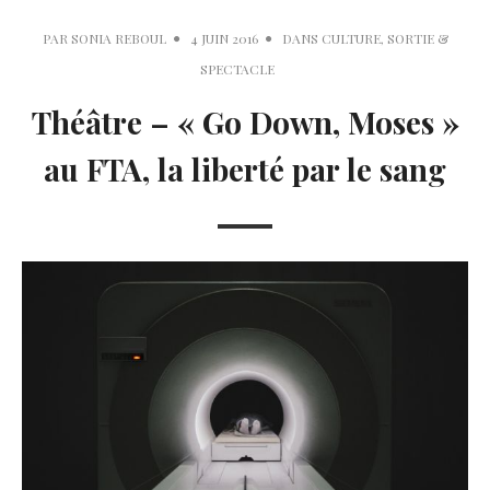
PAR
SONIA REBOUL
4 JUIN 2016
DANS
CULTURE
,
SORTIE &
SPECTACLE
Théâtre – « Go Down, Moses »
au FTA, la liberté par le sang