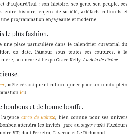
 et d’aujourd’hui : son histoire, ses gens, son peuple, ses
entre histoire, enjeux de société, artéfacts culturels et
nt une programmation engageante et moderne.
s le plus fashion.
 une place particulière dans le calendrier curatorial du
tion en date, l
‘Amour sous toutes ses coutures,
à la
rnière, ou encore à l’expo
Grace Kelly,
Au-delà de l’icône.
cieuse.
eer
,
mêle céramique et culture queer pour un rendu plein
rammation
ici
!
e bonbons et de bonne bouffe.
 l’agence
Circo de Bakuza
,
bien connue pour ses univers
bonbon attendra les invités, gare au
sugar rush
! Plusieurs
toire VIP, dont Ferreira, Taverne et Le Richmond.