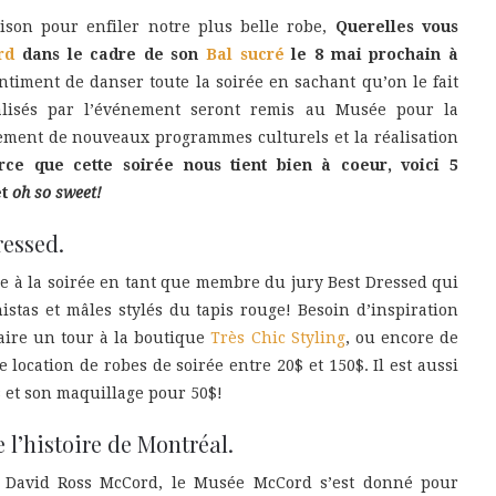
ison pour enfiler notre plus belle robe,
Querelles vous
rd
dans le cadre de son
Bal sucré
le 8 mai prochain à
ntiment de danser toute la soirée en sachant qu’on le fait
alisés par l’événement seront remis au Musée pour la
pement de nouveaux programmes culturels et la réalisation
rce que cette soirée nous tient bien à coeur, voici 5
et
oh so sweet!
ressed.
ée à la soirée en tant que membre du jury Best Dressed qui
nistas et mâles stylés du tapis rouge! Besoin d’inspiration
aire un tour à la boutique
Très Chic Styling
, ou encore de
e location de robes de soirée entre 20$ et 150$. Il est aussi
is et son maquillage pour 50$!
l’histoire de Montréal.
r David Ross McCord, le Musée McCord s’est donné pour