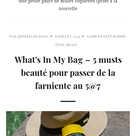
une petite paire de mules coquettes (prise à la
nouvelle
PAR
QUERELLES BLOG
8 JUILLET 2014
DANS
BEAUTÉ & BIEN-
ÊTRE
,
MODE
What's In My Bag – 5 musts
beauté pour passer de la
farniente au 5@7