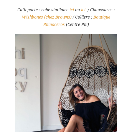
Cath porte : robe similaire
ici
ou
ici
/ Chaussures :
Wishbones (chez Browns)
/ Colliers :
Boutique
Rhinocéros
(Centre Phi)