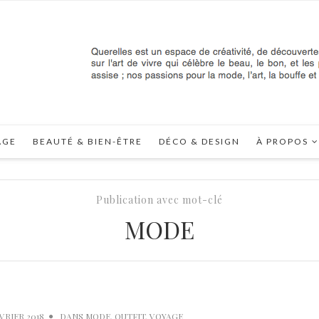
AGE
BEAUTÉ & BIEN-ÊTRE
DÉCO & DESIGN
À PROPOS
Publication avec mot-clé
MODE
ÉVRIER 2018
DANS
MODE
,
OUTFIT
,
VOYAGE