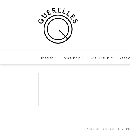
MODE
BOUFFE
CULTURE
VOY
PAR
JESS DUFOUR
13 F