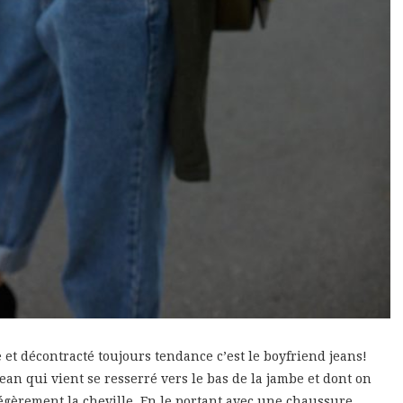
et décontracté toujours tendance c’est le boyfriend jeans!
jean qui vient se resserré vers le bas de la jambe et dont on
légèrement la cheville. En le portant avec une chaussure