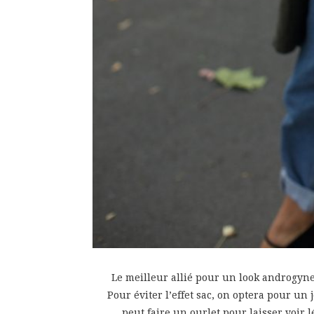
Le meilleur allié pour un look androgyne 
Pour éviter l’effet sac, on optera pour un 
peut faire un ourlet pour laisser voir 