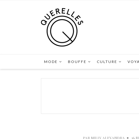
MODE
BOUFFE
CULTURE
VOY
PAR
MILLY ALEXANDRA
16 J